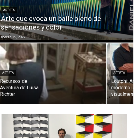
ARTISTA
Arte que evoca un baile pleno de
sensaciones y color
marzo 19, 2022
ARTISTA
ARTISTA
Recursos de
Loutphi: Art
Aventura de Luisa
moderno úni
Richter
visualmente 